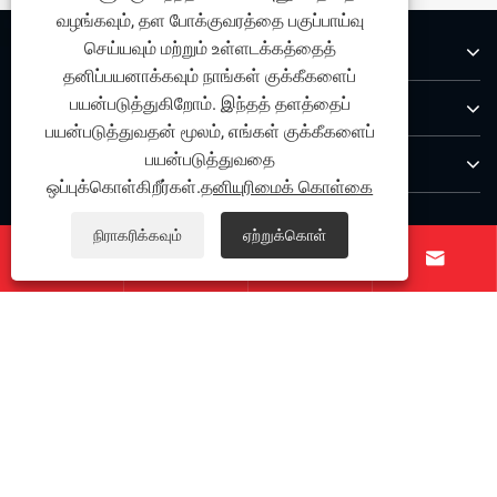
வழங்கவும், தள போக்குவரத்தை பகுப்பாய்வு
செய்யவும் மற்றும் உள்ளடக்கத்தைத்
எங்களைப் பற்றி
தனிப்பயனாக்கவும் நாங்கள் குக்கீகளைப்
பயன்படுத்துகிறோம். இந்தத் தளத்தைப்
தயாரிப்புகள்
பயன்படுத்துவதன் மூலம், எங்கள் குக்கீகளைப்
பயன்படுத்துவதை
எங்களை தொடர்பு கொள்ள
ஒப்புக்கொள்கிறீர்கள்.
தனியுரிமைக் கொள்கை
எங்களை பின்தொடரவும்
நிராகரிக்கவும்
ஏற்றுக்கொள்




பதிப்புரிமை © 2025 நிங்போ கிஹோங் எஃகு கோ.
Links
|
Sitemap
|
RSS
|
XML
|
தனியுரிமைக் கொள்கை