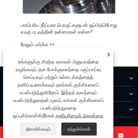
பாரம்பரிய நீர்ப்புகா பொருட்களுடன் ஒப்பிடும்போது
எஃகு படலத்தின் நன்மைகள் என்ன?
மேலும் பார்க்க >>
X
உங்களுக்கு சிறந்த உலாவல் அனுபவத்தை
வழங்கவும், தள போக்குவரத்தை பகுப்பாய்வு
செய்யவும் மற்றும் உள்ளடக்கத்தைத்
எங்களைப் பற்றி
தனிப்பயனாக்கவும் நாங்கள் குக்கீகளைப்
பயன்படுத்துகிறோம். இந்தத் தளத்தைப்
தயாரிப்புகள்
பயன்படுத்துவதன் மூலம், எங்கள் குக்கீகளைப்
பயன்படுத்துவதை
எங்களை தொடர்பு கொள்ள
ஒப்புக்கொள்கிறீர்கள்.
தனியுரிமைக் கொள்கை
எங்களை பின்தொடரவும்
நிராகரிக்கவும்
ஏற்றுக்கொள்



