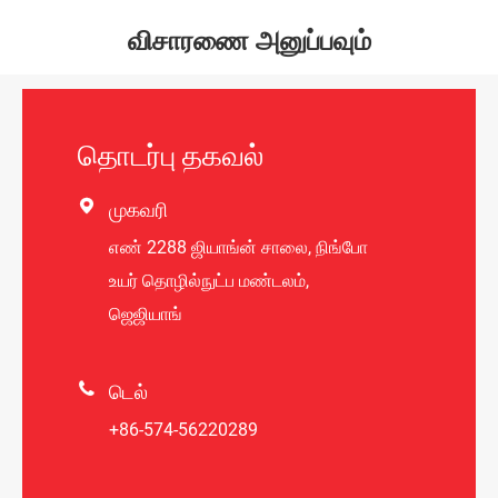
விசாரணை அனுப்பவும்
தொடர்பு தகவல்

முகவரி
எண் 2288 ஜியாங்ன் சாலை, நிங்போ
உயர் தொழில்நுட்ப மண்டலம்,
ஜெஜியாங்

டெல்
+86-574-56220289