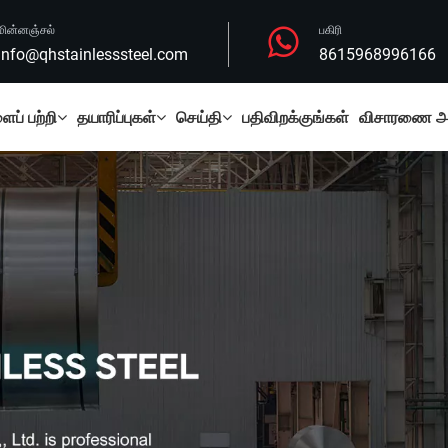
மின்னஞ்சல்
பகிரி
info@qhstainlesssteel.com
8615968996166
ப் பற்றி
தயாரிப்புகள்
செய்தி
பதிவிறக்குங்கள்
விசாரணை அனு