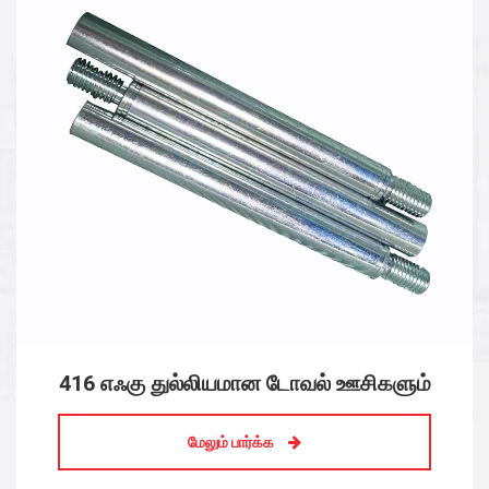
துருப்பிடிக்காத எஃகு பூட்டு கொட்டைகள்
மேலும் பார்க்க