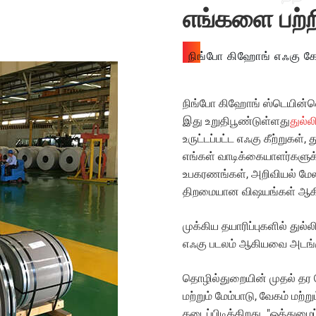
எங்களை பற்ற
நிங்போ கிஹோங் எஃகு கோ.
நிங்போ கிஹோங் ஸ்டெயின்லெஸ
இது உறுதிபூண்டுள்ளது
துல்ல
உருட்டப்பட்ட எஃகு கீற்றுகள்
எங்கள் வாடிக்கையாளர்களு
உபகரணங்கள், அறிவியல் மே
திறமையான விஷயங்கள் ஆகிய
முக்கிய தயாரிப்புகளில் துல
எஃகு படலம் ஆகியவை அடங்க
தொழில்துறையின் முதல் தர 
மற்றும் மேம்பாடு, வேகம் மற
கடைப்பிடிக்கிறது. "ஒத்துழை