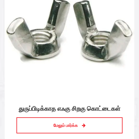
துருப்பிடிக்காத எஃகு போல்ட் மற்றும்
கொட்டைகள்
மேலும் பார்க்க