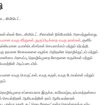
ி
, லிமிடெட்.
் ஸ்டீல் கோ., லிமிடெட். சீனாவின் நிங்போவில் அமைந்துள்ளது.
ியமான எஃகு கீற்றுகள்
,
துருப்பிடிக்காத எஃகு தாள்கள்
, குளிர்-
, துல்லியமான ஃபாஸ்டென்சர்கள் செயலாக்கம் மற்றும் உற்பத்தி.
க்கு தரமான சேவைகளை வழங்க அதிநவீன தொழில்நுட்பம் மற்றும்
லாண்மை அமைப்பு, தொழில்முறை சோதனை கருவிகள் மற்றும்
வற்றின் அடிப்படையில்.
்லியமான எஃகு பொருட்கள், எஃகு சுருள், எஃகு டோவல்கள் மற்றும்
ும்.
தொழில்முறை சப்ளையராக இருக்க, உயிர்வாழ்வு, நம்பகத்தன்மை
்றும் செயல்திறன் ஆகியவற்றின் தரம் ஆகியவற்றைக்
ப்பு, பரஸ்பர உதவி, கூட்டுறவு சேவை" என்ற கொள்கைக்கு ஏற்ப,