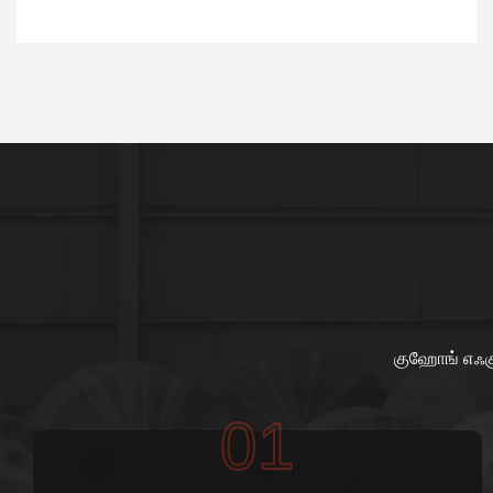
குஹோங் எஃகு 
01