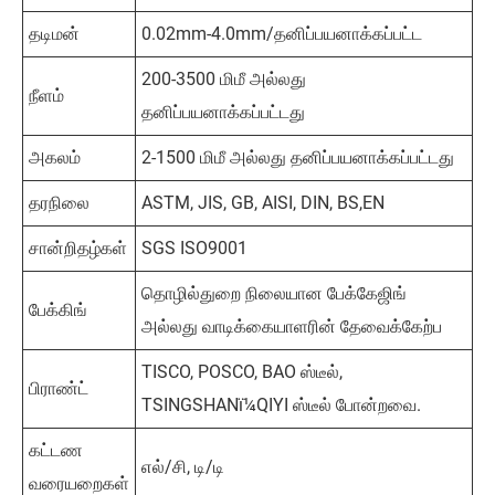
தடிமன்
0.02mm-4.0mm/தனிப்பயனாக்கப்பட்ட
200-3500 மிமீ அல்லது
நீளம்
தனிப்பயனாக்கப்பட்டது
அகலம்
2-1500 மிமீ அல்லது தனிப்பயனாக்கப்பட்டது
தரநிலை
ASTM, JIS, GB, AISI, DIN, BS,EN
சான்றிதழ்கள்
SGS ISO9001
தொழில்துறை நிலையான பேக்கேஜிங்
பேக்கிங்
அல்லது வாடிக்கையாளரின் தேவைக்கேற்ப
TISCO, POSCO, BAO ஸ்டீல்,
பிராண்ட்
TSINGSHANï¼QIYI ஸ்டீல் போன்றவை.
கட்டண
எல்/சி, டி/டி
வரையறைகள்