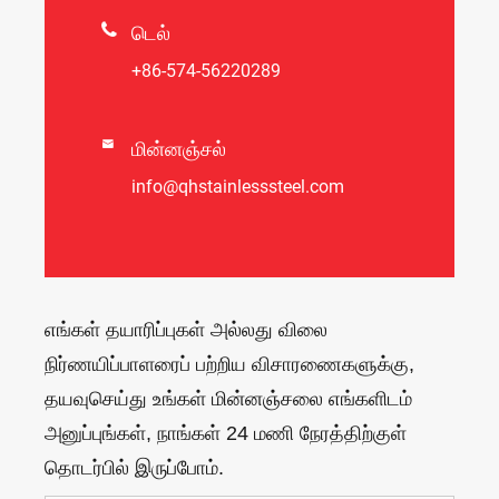

டெல்
+86-574-56220289

மின்னஞ்சல்
info@qhstainlesssteel.com
எங்கள் தயாரிப்புகள் அல்லது விலை
நிர்ணயிப்பாளரைப் பற்றிய விசாரணைகளுக்கு,
தயவுசெய்து உங்கள் மின்னஞ்சலை எங்களிடம்
அனுப்புங்கள், நாங்கள் 24 மணி நேரத்திற்குள்
தொடர்பில் இருப்போம்.