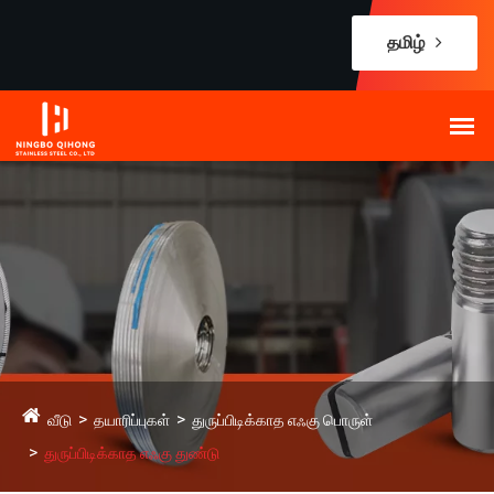
தமிழ்
வீடு
தயாரிப்புகள்
துருப்பிடிக்காத எஃகு பொருள்
துருப்பிடிக்காத எஃகு துண்டு