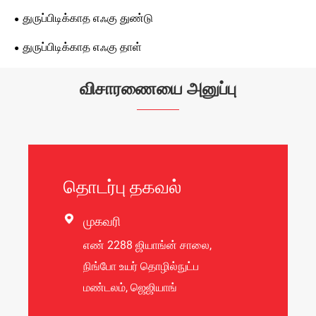
துருப்பிடிக்காத எஃகு துண்டு
துருப்பிடிக்காத எஃகு தாள்
விசாரணையை அனுப்பு
தொடர்பு தகவல்

முகவரி
எண் 2288 ஜியாங்ன் சாலை,
நிங்போ உயர் தொழில்நுட்ப
மண்டலம், ஜெஜியாங்