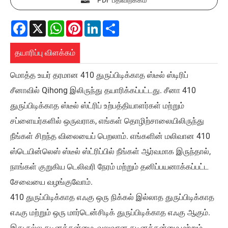
Facebook
X
WhatsApp
Pinterest
LinkedIn
Share
தயாரிப்பு விளக்கம்
மொத்த உயர் தரமான 410 துருப்பிடிக்காத ஸ்டீல் ஸ்டிரிப்
சீனாவில் Qihong இலிருந்து தயாரிக்கப்பட்டது. சீனா 410
துருப்பிடிக்காத ஸ்டீல் ஸ்ட்ரிப் உற்பத்தியாளர்கள் மற்றும்
சப்ளையர்களில் ஒருவராக, எங்கள் தொழிற்சாலையிலிருந்து
நீங்கள் சிறந்த விலையைப் பெறலாம். எங்களின் மலிவான 410
ஸ்டெயின்லெஸ் ஸ்டீல் ஸ்ட்ரிப்பில் நீங்கள் ஆர்வமாக இருந்தால்,
நாங்கள் குறுகிய டெலிவரி நேரம் மற்றும் தனிப்பயனாக்கப்பட்ட
சேவையை வழங்குவோம்.
410 துருப்பிடிக்காத எஃகு ஒரு நிக்கல் இல்லாத துருப்பிடிக்காத
எஃகு மற்றும் ஒரு மார்டென்சிடிக் துருப்பிடிக்காத எஃகு ஆகும்.
இது நல்ல கடினத்தன்மை, வலுவான கடினத்தன்மை மற்றும்