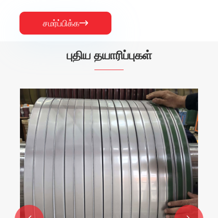
சமர்ப்பிக்க

புதிய தயாரிப்புகள்