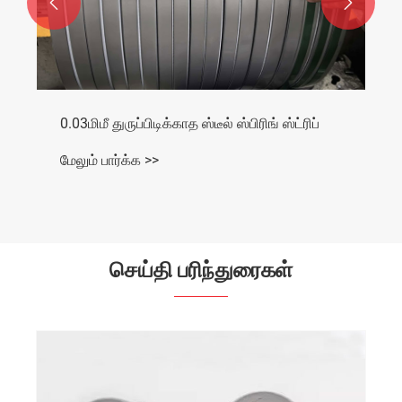


0.03மிமீ துருப்பிடிக்காத ஸ்டீல் ஸ்பிரிங் ஸ்ட்ரிப்
மேலும் பார்க்க >>
செய்தி பரிந்துரைகள்