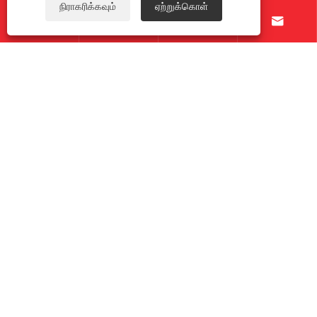
நிராகரிக்கவும்
ஏற்றுக்கொள்




எங்களைப் பற்றி
தயாரிப்புகள்
எங்களை தொடர்பு கொள்ள
எங்களை பின்தொடரவும்
பதிப்புரிமை © 2025 நிங்போ கிஹோங் எஃகு கோ.
Links
|
Sitemap
|
RSS
|
XML
|
தனியுரிமைக் கொள்கை