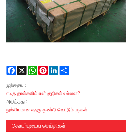
Facebook
X
WhatsApp
Pinterest
LinkedIn
Share
முந்தைய :
எஃகு தாள்களில் ஏன் குழிகள் உள்ளன?
அடுத்தது :
துல்லியமான எஃகு துண்டு வெட்டும் படிகள்
தொடர்புடைய செய்திகள்