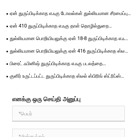
ஏன் துருப்பிடிக்காத எஃகு டோவல்கள் துல்லியமான சீரமைப்பு,
கட்டமைப்பு வலிமை மற்றும் நீண்ட கால ஆயுளுக்கான சிறந்த
ஏன் 410 துருப்பிடிக்காத எஃகு தாள் தொழில்துறை
தேர்வாகும்
பயன்பாடுகளுக்கான சிறந்த தேர்வாகும்
துல்லியமான பொறியியலுக்கு ஏன் 18-8 துருப்பிடிக்காத எஃகு
டோவல் பின்கள் அவசியம்
துல்லியமான பொறியியலுக்கு ஏன் 416 துருப்பிடிக்காத ஸ்டீல்
டோவல் பின்கள் அவசியம்
பிரைட் ஃபினிஷ் துருப்பிடிக்காத எஃகு படலத்தை
உற்பத்திக்கான பிரபலமான தேர்வாக மாற்றுவது எது
குளிர் உருட்டப்பட்ட துருப்பிடிக்காத ஸ்டீல் ஸ்பிரிங் ஸ்ட்ரிப்ஸ்
என்றால் என்ன மற்றும் அவை பல்வேறு தொழில்களுக்கு ஏன்
முக்கியம்
எனக்கு ஒரு செய்தி அனுப்பு